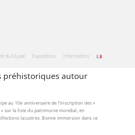
été du Musée
Expositions
Informations
es préhistoriques autour
cipe au 10e anniversaire de l’inscription des «
 » sur la liste du patrimoine mondial, en
collections lacustres. Bonne immersion dans ce