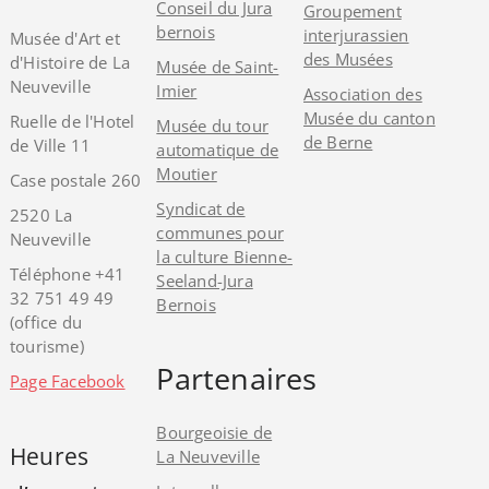
Conseil du Jura
Groupement
bernois
interjurassien
Musée d'Art et
des Musées
d'Histoire de La
Musée de Saint-
Neuveville
Imier
Association des
Musée du canton
Ruelle de l'Hotel
Musée du tour
de Berne
de Ville 11
automatique de
Moutier
Case postale 260
Syndicat de
2520 La
communes pour
Neuveville
la culture Bienne-
Téléphone +41
Seeland-Jura
32 751 49 49
Bernois
(office du
tourisme)
Partenaires
Page Facebook
Bourgeoisie de
Heures
La Neuveville